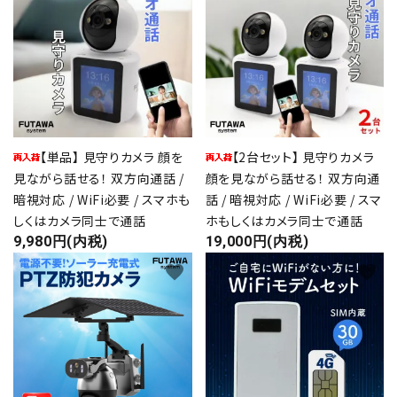
目的・設置場所から選ぶ
ギフト対応品
お知らせ
【単品】 見守りカメラ 顔を
【2台セット】 見守りカメラ
よくあるご質問
見ながら話せる！ 双方向通話 /
顔を見ながら話せる！ 双方向通
暗視対応 / WiFi必要 / スマホも
話 / 暗視対応 / WiFi必要 / スマ
ご相談・お問い合わせ
しくはカメラ同士で通話
ホもしくはカメラ同士で通話
9,980円(内税)
19,000円(内税)
決済・送料について
favorite
favorite
プライバシーポリシー
特定商取引法について