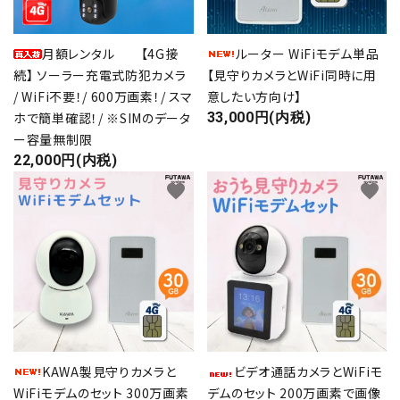
call
0800-600-6003
schedule
9:00～17:00（休 -日祝）
月額レンタル 【4G接
ルーター WiFiモデム単品
続】 ソーラー充電式防犯カメラ
【見守りカメラとWiFi同時に用
/ WiFi不要！/ 600万画素！/ スマ
意したい方向け】
ホで簡単確認！/ ※SIMのデータ
33,000円(内税)
ー容量無制限
22,000円(内税)
favorite
favorite
KAWA製見守りカメラと
ビデオ通話カメラとWiFiモ
WiFiモデムのセット 300万画素
デムのセット 200万画素で画像