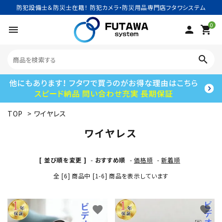
防犯設備士＆防災士在籍！ 防犯カメラ・防災用品専門店フタワシステム
0
menu
person
shopping_cart
search
TOP
>
ワイヤレス
search
ワイヤレス
ACCOUNT MENU
[ 並び順を変更 ]
-
おすすめ順
-
価格順
-
新着順
ようこそ ゲスト 様
全 [6] 商品中 [1-6] 商品を表示しています
meeting_room
person
ログイン
新規会員登録
favorite
favorite
カテゴリーから探す