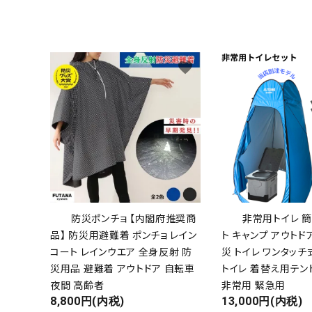
目的・設置場所から選ぶ
ギフト対応品
favorite
お知らせ
よくあるご質問
ご相談・お問い合わせ
決済・送料について
防災ポンチョ 【内閣府推奨商
非常用トイレ 簡
プライバシーポリシー
品】 防災用避難着 ポンチョ レイン
ト キャンプ アウトド
コート レインウエア 全身反射 防
災 トイレ ワンタッチ
特定商取引法について
災用品 避難着 アウトドア 自転車
トイレ 着替え用テン
0800-600-6003
夜間 高齢者
非常用 緊急用
call
8,800円(内税)
13,000円(内税)
schedule
9:00～17:00（休 -日祝）