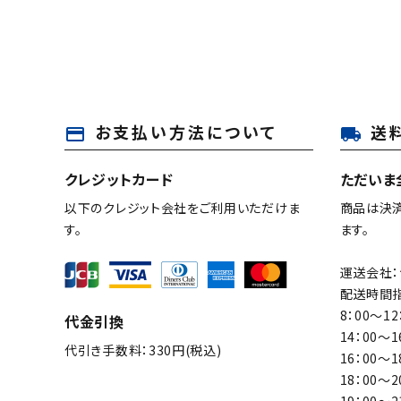
お支払い方法について
送
payment
local_shipping
キーワード
クレジットカード
ただいま
以下のクレジット会社をご利用いただけま
商品は決
カテゴリー
す。
ます。
運送会社：
配送時間指
8：00～12
代金引換
検索する
14：00～1
代引き手数料：330円(税込)
16：00～1
18：00～2