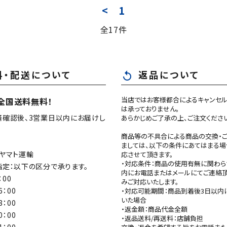
<
1
全17件
close
料・配送について
返品について
replay
当店ではお客様都合によるキャンセル
全国送料無料！
は承っておりません。
済確認後、3営業日以内にお届けし
あらかじめご了承の上、ご注文くださ
商品等の不具合による商品の交換・
ましては、以下の条件にあてはまる場
ヤマト運輸
応させて頂きます。
・対応条件：商品の使用有無に関わら
定：以下の区分で承ります。
内にお電話またはメールにてご連絡
：00
みご対応いたします。
6：00
・対応可能期間：商品到着後3日以内
いた場合
8：00
・返金額：商品代金全額
0：00
・返品送料/再送料：店舗負担