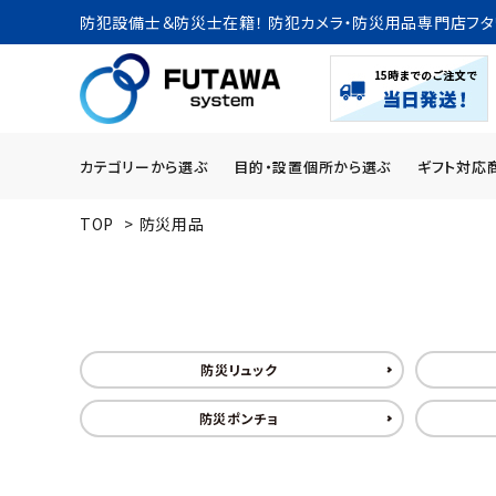
防犯設備士＆防災士在籍！ 防犯カメラ・防災用品専門店フタ
カテゴリーから選ぶ
目的・設置個所から選ぶ
ギフト対応
TOP
>
防災用品
search
ACCOUNT MENU
ようこそ ゲスト 様
防災リュック
meeting_room
person
ログイン
新規会員登録
防災ポンチョ
カテゴリーから探す