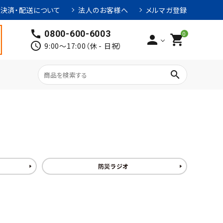
決済・配送について
法人のお客様へ
メルマガ登録
call
0800-600-6003
0
person
shopping_cart
schedule
9:00～17:00（休 - 日祝）
search
防災ラジオ