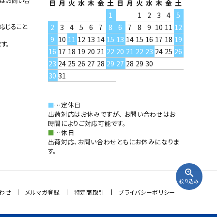
たはお問い合
日
月
火
水
木
金
土
日
月
火
水
木
金
土
1
1
2
3
4
5
応じること
2
3
4
5
6
7
8
6
7
8
9
10
11
12
9
10
11
12
13
14
15
13
14
15
16
17
18
19
す。
16
17
18
19
20
21
22
20
21
22
23
24
25
26
23
24
25
26
27
28
29
27
28
29
30
30
31
■
…定休日
出荷対応はお休みですが、 お問い合わせはお
時間によりご対応可能です。
■
…休日
出荷対応、お問い合わせともにお休みになりま
す。
zoom_in
絞り込み
わせ
メルマガ登録
特定商取引
プライバシーポリシー