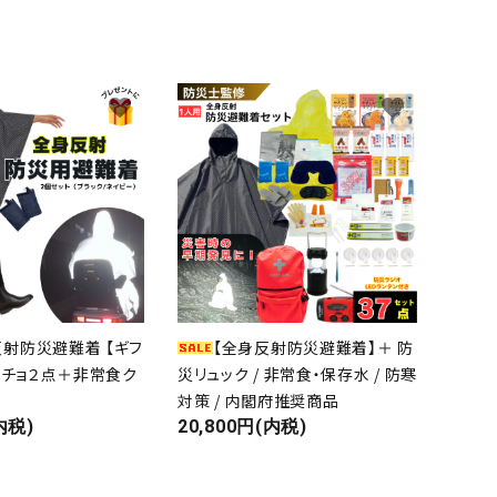
favorite
favorite
射防災避難着 【ギフ
【全身反射防災避難着】＋ 防
ポンチョ２点＋非常食ク
災リュック / 非常食・保存水 / 防寒
対策 / 内閣府推奨商品
内税)
20,800円(内税)