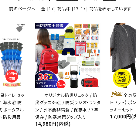
前のページへ
全 [17] 商品中 [13-17] 商品を表示しています
favorite
favorite
易トイレ セッ
オリジナル防災リュック / 防
全身反
ア 海水浴 防
災グッズ36点 / 防災ラジオ・ランタ
トセット】 
式 ポータブル
ン / 水不要非常食 / 保存水 / 7年
ッキーセット
ト 防災用品
保存 / 防寒対策グッズ入り
17,000円(
14,980円(内税)