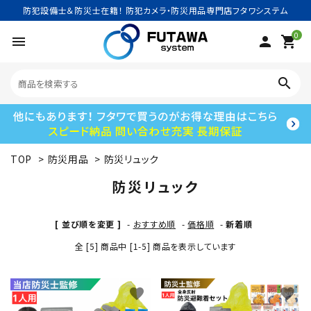
防犯設備士＆防災士在籍！ 防犯カメラ・防災用品専門店フタワシステム
0
menu
person
shopping_cart
search
TOP
>
防災用品
>
防災リュック
search
防災リュック
ACCOUNT MENU
[ 並び順を変更 ]
-
おすすめ順
-
価格順
-
新着順
ようこそ ゲスト 様
全 [5] 商品中 [1-5] 商品を表示しています
meeting_room
person
ログイン
新規会員登録
favorite
favorite
カテゴリーから探す