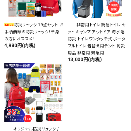
call
0800-600-6003
schedule
9:00～17:00（休 -日祝）
防災リュック 19点セット お
非常用トイレ 簡易トイレ セ
手頃価額の防災リュック！単身
ット キャンプ アウトドア 海水浴
の方にオススメ！
防災 トイレ ワンタッチ式 ポータ
4,980円(内税)
ブルトイレ 着替え用テント 防災
用品 非常用 緊急用
13,000円(内税)
favorite
オリジナル防災リュック /