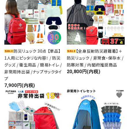
目的・設置場所から選ぶ
ギフト対応品
お知らせ
防災リュック 30点 【単品】
【全身反射防災避難着】＋
よくあるご質問
1人用にピッタリな内容！ / 防災
防災リュック / 非常食・保存水 /
グッズ / 衛生用品 / 簡易トイレ /
防寒対策 / 内閣府推奨商品
ご相談・お問い合わせ
非常用持出袋 /ナップサックタイ
20,800円(内税)
プ
7,900円(内税)
決済・送料について
favorite
favorite
プライバシーポリシー
特定商取引法について