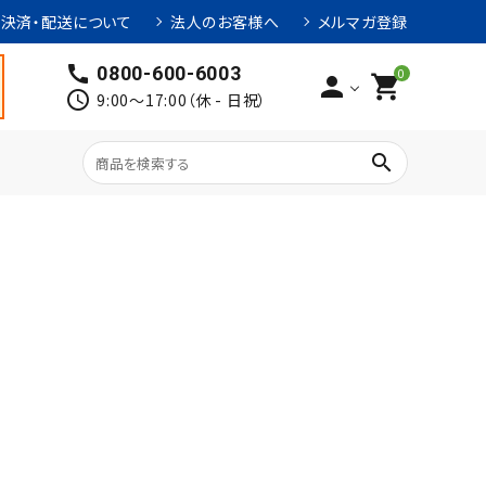
決済・配送について
法人のお客様へ
メルマガ登録
call
0800-600-6003
0
person
shopping_cart
schedule
9:00～17:00（休 - 日祝）
search