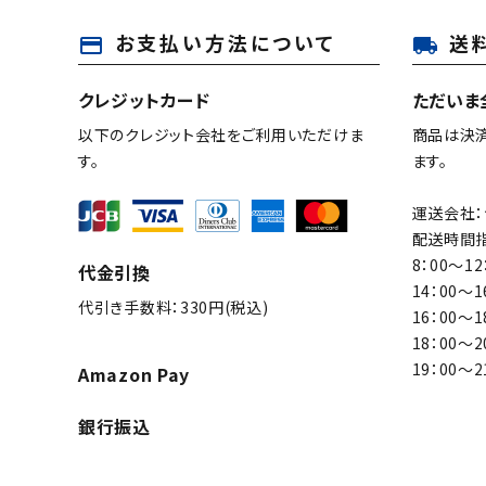
お支払い方法について
送
payment
local_shipping
キーワード
クレジットカード
ただいま
以下のクレジット会社をご利用いただけま
商品は決
カテゴリー
す。
ます。
運送会社：
配送時間指
8：00～12
代金引換
検索する
14：00～1
代引き手数料：330円(税込)
16：00～1
18：00～2
19：00～2
Amazon Pay
銀行振込