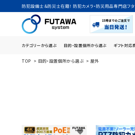
防犯設備士＆防災士在籍！ 防犯カメラ・防災用品専門店フタ
カテゴリーから選ぶ
目的・設置個所から選ぶ
ギフト対応
TOP
>
目的・設置個所から選ぶ
>
屋外
search
ACCOUNT MENU
ようこそ ゲスト 様
meeting_room
person
ログイン
新規会員登録
カテゴリーから探す
favorite