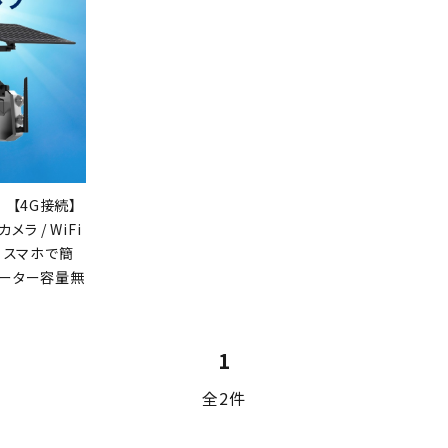
【4G接続】
ラ / WiFi
/ スマホで簡
のデーター容量無
1
全2件
close