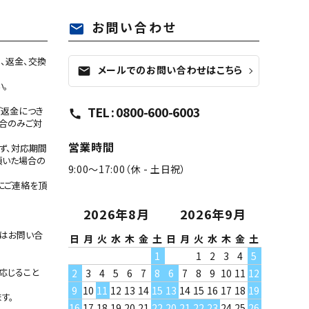
お問い合わせ
mail
、返金、交換
メールでのお問い合わせはこちら
mail
い。
TEL : 0800-600-6003
ご返金につき
call
合のみご対
営業時間
ず、対応期間
頂いた場合の
9:00～17:00（休 - 土日祝）
にご連絡を頂
2026年8月
2026年9月
たはお問い合
日
月
火
水
木
金
土
日
月
火
水
木
金
土
1
1
2
3
4
5
応じること
2
3
4
5
6
7
8
6
7
8
9
10
11
12
9
10
11
12
13
14
15
13
14
15
16
17
18
19
す。
16
17
18
19
20
21
22
20
21
22
23
24
25
26