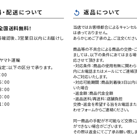
料・配送について
返品について
replay
当店ではお客様都合によるキャンセル
全国送料無料！
は承っておりません。
済確認後、3営業日以内にお届けし
あらかじめご了承の上、ご注文くださ
商品等の不具合による商品の交換・
ましては、以下の条件にあてはまる場
ヤマト運輸
応させて頂きます。
・対応条件：商品の使用有無に関わら
定：以下の区分で承ります。
内にお電話またはメールにてご連絡
：00
みご対応いたします。
6：00
・対応可能期間：商品到着後3日以内
いた場合
8：00
・返金額：商品代金全額
0：00
・返品送料/再送料：店舗負担
1：00
交換・返金を希望する旨をお電話ま
わせフォームからご連絡ください。
同一商品の手配が不可能など交換に
ができない場合がございます。
その際は返金にてご了承お願い致しま