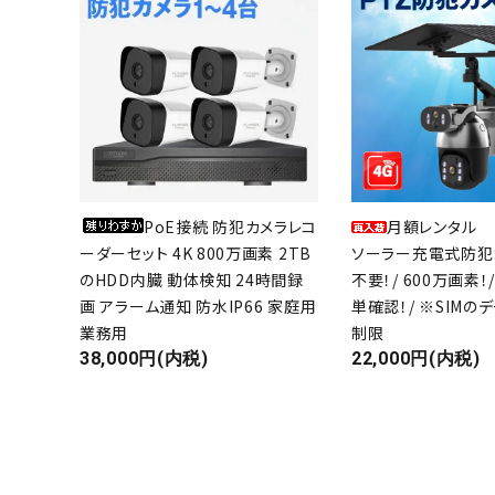
目的・設置場所から選ぶ
ギフト対応品
お知らせ
よくあるご質問
PoE接続 防犯カメラレコ
月額レンタル 
ご相談・お問い合わせ
ーダーセット 4K 800万画素 2TB
ソーラー充電式防犯カメ
のHDD内臓 動体検知 24時間録
不要！/ 600万画素！
決済・送料について
画 アラーム通知 防水IP66 家庭用
単確認！/ ※SIM
業務用
制限
プライバシーポリシー
38,000円(内税)
22,000円(内税)
特定商取引法について
0800-600-6003
call
schedule
9:00～17:00（休 -日祝）