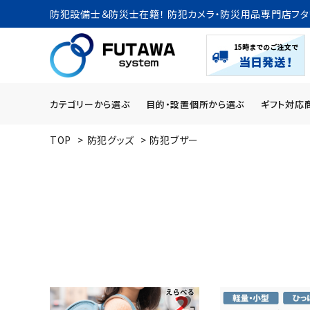
防犯設備士＆防災士在籍！ 防犯カメラ・防災用品専門店フタ
カテゴリーから選ぶ
目的・設置個所から選ぶ
ギフト対応
TOP
>
防犯グッズ
>
防犯ブザー
search
ACCOUNT MENU
ようこそ ゲスト 様
meeting_room
person
ログイン
新規会員登録
カテゴリーから探す
favorite