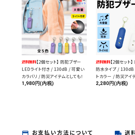
目的・設置場所から選ぶ
ギフト対応品
お知らせ
よくあるご質問
【2個セット】 防犯ブザー
【2個セット
ご相談・お問い合わせ
LEDライト付き / 130dB / 可愛い
防水タイプ / 130dB
カラバリ / 防災アイテムとしても！
トカラー / 防災アイ
決済・送料について
1,980円(内税)
2,280円(内税)
プライバシーポリシー
特定商取引法について
0800-600-6003
call
schedule
9:00～17:00（休 -日祝）
お支払い方法について
送
payment
local_shipping