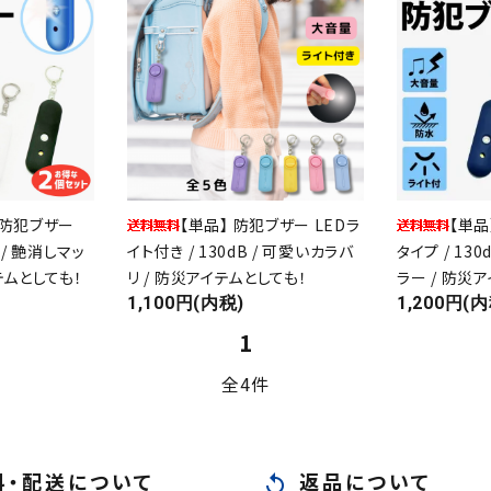
】 防犯ブザー
【単品】 防犯ブザー LEDラ
【単品
 / 艶消しマッ
イト付き / 130dB / 可愛いカラバ
タイプ / 13
テムとしても！
リ / 防災アイテムとしても！
ラー / 防災
1,100円(内税)
1,200円(内
1
全4件
close
料・配送について
返品について
replay