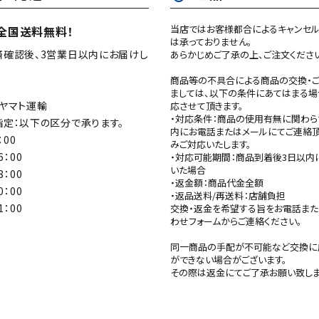
当店ではお客様都合によるキャンセル
全国送料無料！
は承っておりません。
済確認後、3営業日以内にお届けし
あらかじめご了承の上、ご注文くださ
商品等の不具合による商品の交換・
ましては、以下の条件にあてはまる場
ヤマト運輸
応させて頂きます。
・対応条件：商品の使用有無に関わら
定：以下の区分で承ります。
内にお電話またはメールにてご連絡
：00
みご対応いたします。
6：00
・対応可能期間：商品到着後3日以内
いた場合
8：00
・返金額：商品代金全額
0：00
・返品送料/再送料：店舗負担
1：00
交換・返金を希望する旨をお電話ま
わせフォームからご連絡ください。
同一商品の手配が不可能など交換に
ができない場合がございます。
その際は返金にてご了承お願い致しま