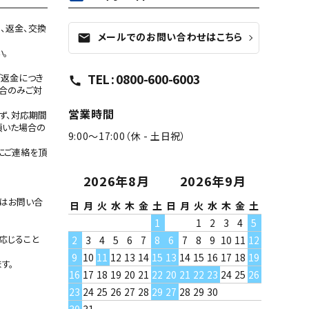
、返金、交換
メールでのお問い合わせはこちら
mail
い。
TEL : 0800-600-6003
ご返金につき
call
合のみご対
営業時間
ず、対応期間
頂いた場合の
9:00～17:00（休 - 土日祝）
にご連絡を頂
2026年8月
2026年9月
たはお問い合
日
月
火
水
木
金
土
日
月
火
水
木
金
土
1
1
2
3
4
5
応じること
2
3
4
5
6
7
8
6
7
8
9
10
11
12
9
10
11
12
13
14
15
13
14
15
16
17
18
19
す。
16
17
18
19
20
21
22
20
21
22
23
24
25
26
23
24
25
26
27
28
29
27
28
29
30