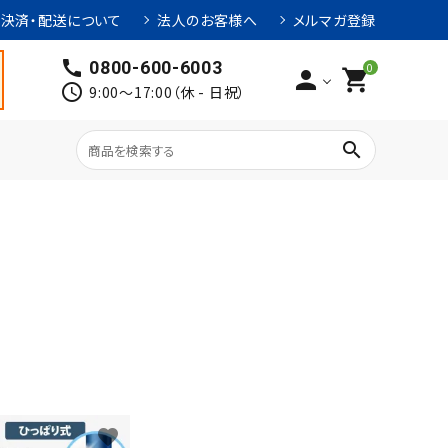
決済・配送について
法人のお客様へ
メルマガ登録
call
0800-600-6003
0
person
shopping_cart
schedule
9:00～17:00（休 - 日祝）
search
favorite