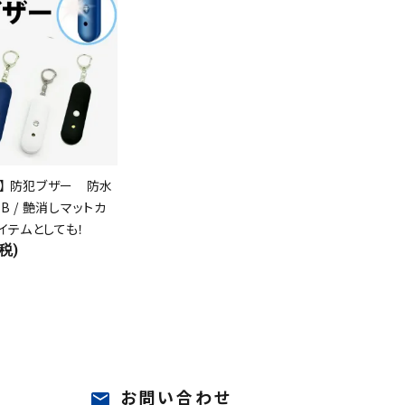
】 防犯ブザー 防水
0dB / 艶消しマットカ
アイテムとしても！
税)
お問い合わせ
mail