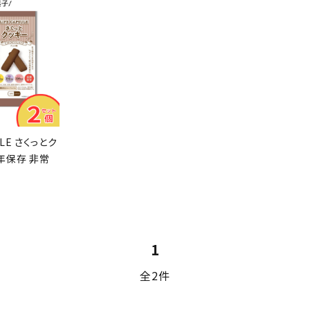
ULE さくっとク
7年保存 非常
1
全2件
close