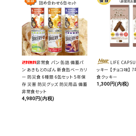
目的・設置場所から選ぶ
ギフト対応品
お知らせ
よくあるご質問
非常食 パン 缶詰 備蓄パ
LIFE CAPS
ご相談・お問い合わせ
ン あきもとのぱん 新食缶ベーカリ
ッキー 【チョコ味】 
ー 防災食 6種類 6缶セット 5年保
食クッキー
決済・送料について
存 災害 防災グッズ 防災用品 備蓄
1,300円(内税)
非常食セット
プライバシーポリシー
4,980円(内税)
特定商取引法について
0800-600-6003
call
schedule
9:00～17:00（休 -日祝）