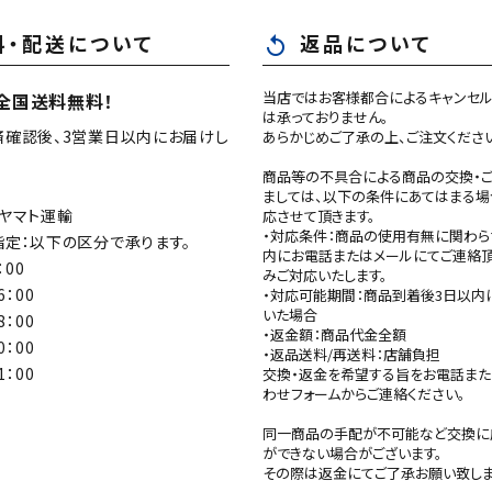
料・配送について
返品について
replay
当店ではお客様都合によるキャンセル
全国送料無料！
は承っておりません。
済確認後、3営業日以内にお届けし
あらかじめご了承の上、ご注文くださ
商品等の不具合による商品の交換・
ましては、以下の条件にあてはまる場
ヤマト運輸
応させて頂きます。
・対応条件：商品の使用有無に関わら
定：以下の区分で承ります。
内にお電話またはメールにてご連絡
：00
みご対応いたします。
6：00
・対応可能期間：商品到着後3日以内
いた場合
8：00
・返金額：商品代金全額
0：00
・返品送料/再送料：店舗負担
1：00
交換・返金を希望する旨をお電話ま
わせフォームからご連絡ください。
同一商品の手配が不可能など交換に
ができない場合がございます。
その際は返金にてご了承お願い致しま