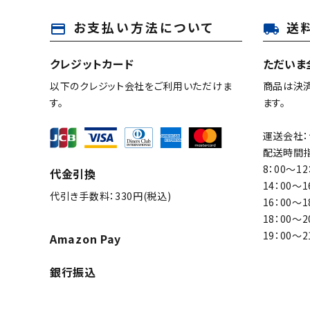
お支払い方法について
送
payment
local_shipping
キーワード
クレジットカード
ただいま
以下のクレジット会社をご利用いただけま
商品は決
カテゴリー
す。
ます。
運送会社：
配送時間指
8：00～12
代金引換
検索する
14：00～1
代引き手数料：330円(税込)
16：00～1
18：00～2
19：00～2
Amazon Pay
銀行振込