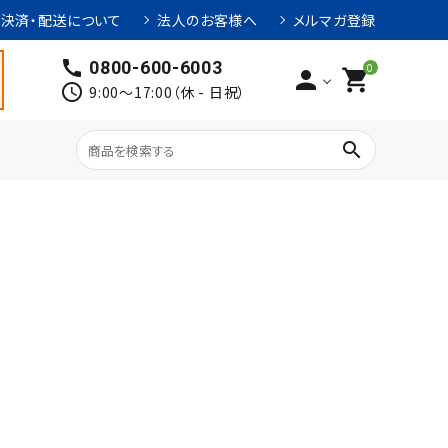
決済・配送について
法人のお客様へ
メルマガ登録
call
0800-600-6003
0
person
shopping_cart
schedule
9:00～17:00（休 - 日祝）
search