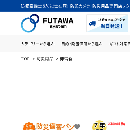
防犯設備士＆防災士在籍！ 防犯カメラ・防災用品専門店フタ
カテゴリーから選ぶ
目的・設置個所から選ぶ
ギフト対応
TOP
>
防災用品
>
非常食
search
ACCOUNT MENU
ようこそ ゲスト 様
meeting_room
person
ログイン
新規会員登録
カテゴリーから探す
favorite