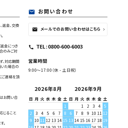
お問い合わせ
mail
、返金、交換
メールでのお問い合わせはこちら
mail
い。
TEL : 0800-600-6003
ご返金につき
call
合のみご対
営業時間
ず、対応期間
頂いた場合の
9:00～17:00（休 - 土日祝）
にご連絡を頂
2026年8月
2026年9月
たはお問い合
日
月
火
水
木
金
土
日
月
火
水
木
金
土
1
1
2
3
4
5
応じること
2
3
4
5
6
7
8
6
7
8
9
10
11
12
9
10
11
12
13
14
15
13
14
15
16
17
18
19
す。
16
17
18
19
20
21
22
20
21
22
23
24
25
26